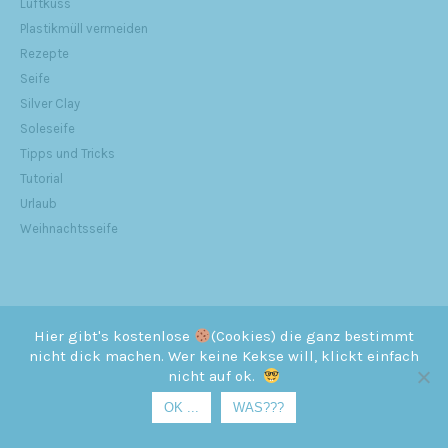
Luftkuss
Plastikmüll vermeiden
Rezepte
Seife
Silver Clay
Soleseife
Tipps und Tricks
Tutorial
Urlaub
Weihnachtsseife
Hier gibt's kostenlose
(Cookies) die ganz bestimmt
META
nicht dick machen. Wer keine Kekse will, klickt einfach
nicht auf ok.
Anmelden
OK ...
WAS???
Eintrags-Feed