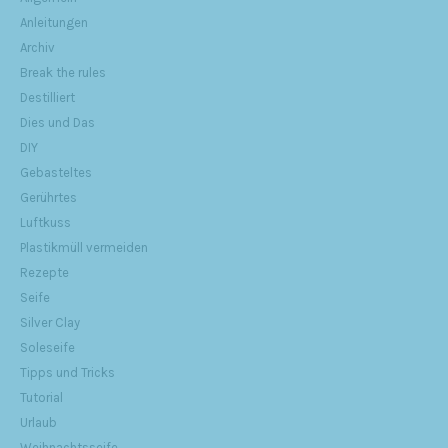
Anleitungen
Archiv
Break the rules
Destilliert
Dies und Das
DIY
Gebasteltes
Gerührtes
Luftkuss
Plastikmüll vermeiden
Rezepte
Seife
Silver Clay
Soleseife
Tipps und Tricks
Tutorial
Urlaub
Weihnachtsseife