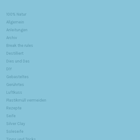
100% Natur
Allgemein
Anleitungen
Archiv
Break the rules
Destilliert
Dies und Das
DIY
Gebasteltes
Gerührtes
Luftkuss
Plastikmüll vermeiden
Rezepte
Seife
Silver Clay
Soleseife
Tipps und Tricks