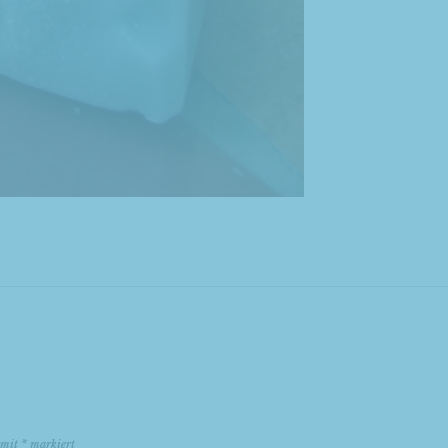
d mit
*
markiert