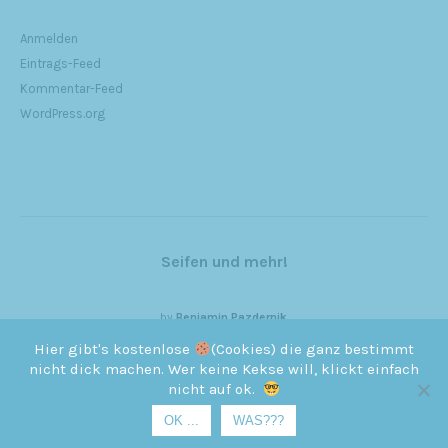
Anmelden
Eintrags-Feed
Kommentar-Feed
WordPress.org
Seifen und mehr!
by
Benjamin Pazdernik
Hier gibt's kostenlose
(Cookies) die ganz bestimmt
nicht dick machen. Wer keine Kekse will, klickt einfach
nicht auf ok.
OK ...
WAS???