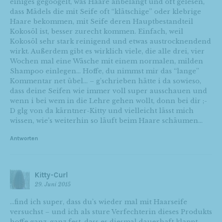
einiges gegoogelt, was Haare anbelangt und oft gelesen,
dass Mädels die mit Seife oft “klätschige” oder klebrige
Haare bekommen, mit Seife deren Hauptbestandteil
Kokosöl ist, besser zurecht kommen. Einfach, weil
Kokosöl sehr stark reinigend und etwas austrocknendend
wirkt. Außerdem gibt es wirklich viele, die alle drei, vier
Wochen mal eine Wäsche mit einem normalen, milden
Shampoo einlegen… Hoffe, du nimmst mir das “lange”
Kommentar net übel… – g’schrieben hätte i da sowieso,
dass deine Seifen wie immer voll super ausschauen und
wenn i bei wem in die Lehre gehen wollt, donn bei dir ;-
D glg von da kärntner-Kitty und vielleicht lässt mich
wissen, wie’s weiterhin so läuft beim Haare schäumen…
Antworten
Kitty-Curl
29. Juni 2015
…find ich super, dass du’s wieder mal mit Haarseife
versuchst – und ich als sture Verfechterin dieses Produkts
hoffe ganz, ganz fest, dass es diesmal dauerhaft klappt…