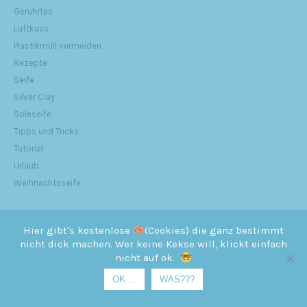
Gerührtes
Luftkuss
Plastikmüll vermeiden
Rezepte
Seife
Silver Clay
Soleseife
Tipps und Tricks
Tutorial
Urlaub
Weihnachtsseife
Hier gibt's kostenlose
(Cookies) die ganz bestimmt
nicht dick machen. Wer keine Kekse will, klickt einfach
nicht auf ok.
META
OK ...
WAS???
Anmelden