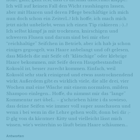
Ich will auf keinen Fall den Wicht raushängen lassen,
aber mit Haaren und deren Pflege beschäftige ich mich
nun doch schon ein Zeiterl…! Ich hoffe, ich mach mich
jetzt nicht unbeliebt, wenn ich einen Tip riskieren ;-)…!
Ich selbst kämpf ja mit trockenen, knirschigen und
schweren Flusen und darum sind bei mir eher
“reichhaltige” Seifchen in Betrieb, aber ich hab ja schon
einiges gegoogelt, was Haare anbelangt und oft gelesen,
dass Mädels die mit Seife oft “klätschige” oder klebrige
Haare bekommen, mit Seife deren Hauptbestandteil
Kokosöl ist, besser zurecht kommen. Einfach, weil
Kokosöl sehr stark reinigend und etwas austrocknendend
wirkt. Außerdem gibt es wirklich viele, die alle drei, vier
Wochen mal eine Wäsche mit einem normalen, milden
Shampoo einlegen… Hoffe, du nimmst mir das “lange”
Kommentar net übel… – g’schrieben hätte i da sowieso,
dass deine Seifen wie immer voll super ausschauen und
wenn i bei wem in die Lehre gehen wollt, donn bei dir ;-
D glg von da kärntner-Kitty und vielleicht lässt mich
wissen, wie’s weiterhin so läuft beim Haare schäumen…
Antworten