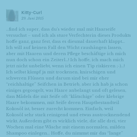
Kitty-Curl
29. Juni 2015
…find ich super, dass du’s wieder mal mit Haarseife
versuchst – und ich als sture Verfechterin dieses Produkts
hoffe ganz, ganz fest, dass es diesmal dauerhaft klappt…
Ich will auf keinen Fall den Wicht raushängen lassen,
aber mit Haaren und deren Pflege beschäftige ich mich
nun doch schon ein Zeiterl…! Ich hoffe, ich mach mich
jetzt nicht unbeliebt, wenn ich einen Tip riskieren ;-)…!
Ich selbst kämpf ja mit trockenen, knirschigen und
schweren Flüssen und darum sind bei mir eher
“reichhaltige” Seifchen in Betrieb, aber ich hab ja schon
einiges gegoogelt, was Haare anbelangt und oft gelesen,
dass Mädels die mit Seife oft “klätschige” oder klebrige
Haare bekommen, mit Seife deren Hauptbestandteil
Kokosöl ist, besser zurecht kommen. Einfach, weil
Kokosöl sehr stark reinigend und etwas austrocknendend
wirkt. Außerdem gibt es wirklich viele, die alle drei, vier
Wochen mal eine Wäsche mit einem normalen, milden
Shampoo einlegen… Hoffe, du nimmst mir das “lange”