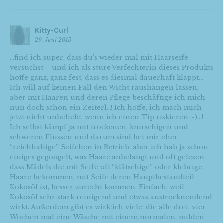
Kitty-Curl
29. Juni 2015
…find ich super, dass du’s wieder mal mit Haarseife
versuchst – und ich als sture Verfechterin dieses Produkts
hoffe ganz, ganz fest, dass es diesmal dauerhaft klappt…
Ich will auf keinen Fall den Wicht raushängen lassen,
aber mit Haaren und deren Pflege beschäftige ich mich
nun doch schon ein Zeiterl…! Ich hoffe, ich mach mich
jetzt nicht unbeliebt, wenn ich einen Tip riskieren ;-)…!
Ich selbst kämpf ja mit trockenen, knirschigen und
schweren Flüssen und darum sind bei mir eher
“reichhaltige” Seifchen in Betrieb, aber ich hab ja schon
einiges gegoogelt, was Haare anbelangt und oft gelesen,
dass Mädels die mit Seife oft “klätschige” oder klebrige
Haare bekommen, mit Seife deren Hauptbestandteil
Kokosöl ist, besser zurecht kommen. Einfach, weil
Kokosöl sehr stark reinigend und etwas austrocknendend
wirkt. Außerdem gibt es wirklich viele, die alle drei, vier
Wochen mal eine Wäsche mit einem normalen, milden