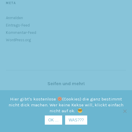
META
Anmelden
Eintrags-Feed
Kommentar-Feed
WordPress.org
Seifen und mehr!
Hier gibt's kostenlose
(Cookies) die ganz bestimmt
by
Benjamin Pazdernik
nicht dick machen. Wer keine Kekse will, klickt einfach
nicht auf ok.
OK ...
WAS???