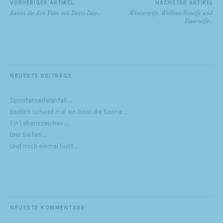
VORHERIGER ARTIKEL
NÄCHSTER ARTIKEL
Kennt ihr den Film mit Doris Day…
Winterseife, Weihnachtsseife und
Haarseife…
NEUESTE BEITRÄGE
Spontanseifelanfall …
Endlich scheint mal ein bissl die Sonne …
Ein Lebenszeichen …
Drei Seifen …
Und noch einmal bunt …
NEUESTE KOMMENTARE