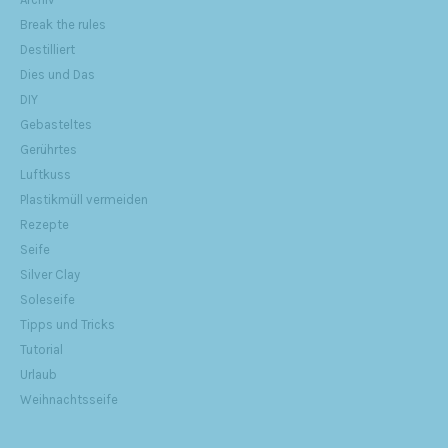
Break the rules
Destilliert
Dies und Das
DIY
Gebasteltes
Gerührtes
Luftkuss
Plastikmüll vermeiden
Rezepte
Seife
Silver Clay
Soleseife
Tipps und Tricks
Tutorial
Urlaub
Weihnachtsseife