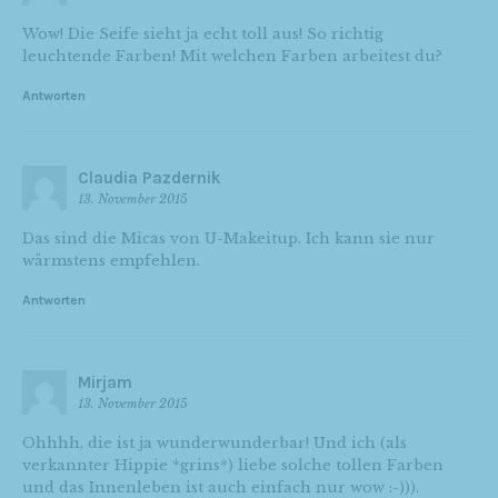
Wow! Die Seife sieht ja echt toll aus! So richtig
leuchtende Farben! Mit welchen Farben arbeitest du?
Antworten
Claudia Pazdernik
13. November 2015
Das sind die Micas von U-Makeitup. Ich kann sie nur
wärmstens empfehlen.
Antworten
Mirjam
13. November 2015
Ohhhh, die ist ja wunderwunderbar! Und ich (als
verkannter Hippie *grins*) liebe solche tollen Farben
und das Innenleben ist auch einfach nur wow :-))).