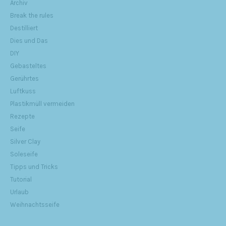
Archiv
Break the rules
Destilliert
Dies und Das
DIY
Gebasteltes
Gerührtes
Luftkuss
Plastikmüll vermeiden
Rezepte
Seife
Silver Clay
Soleseife
Tipps und Tricks
Tutorial
Urlaub
Weihnachtsseife