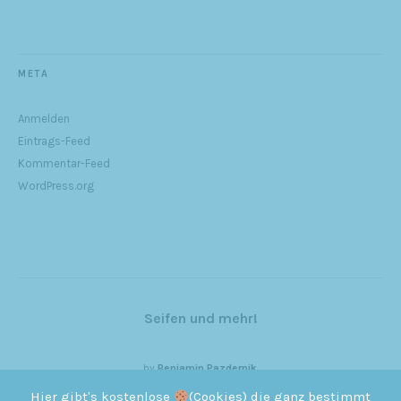
META
Anmelden
Eintrags-Feed
Kommentar-Feed
WordPress.org
Seifen und mehr!
by
Benjamin Pazdernik
Hier gibt's kostenlose
(Cookies) die ganz bestimmt